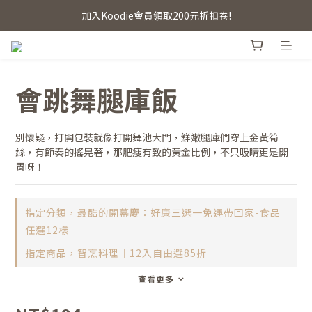
加入Koodie會員領取200元折扣卷!
會跳舞腿庫飯
別懷疑，打開包裝就像打開舞池大門，鮮嫩腿庫們穿上金黃筍
絲，有節奏的搖晃著，那肥瘦有致的黃金比例，不只吸睛更是開
胃呀！
指定分類，最酷的開幕慶：好康三選一免運帶回家-食品
任選12樣
指定商品，智烹料理｜12入自由選85折
查看更多